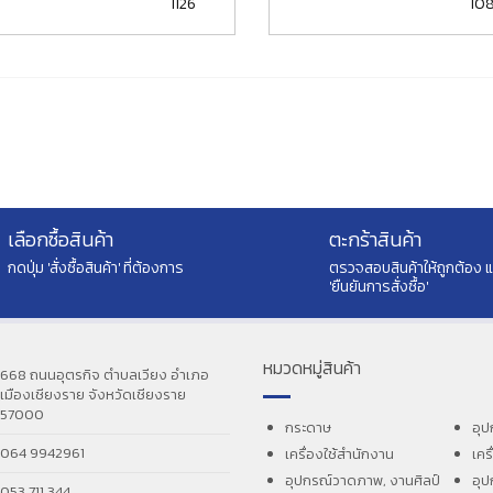
1126
10
เลือกซื้อสินค้า
ตะกร้าสินค้า
กดปุ่ม 'สั่งซื้อสินค้า' ที่ต้องการ
ตรวจสอบสินค้าให้ถูกต้อง 
'ยืนยันการสั่งซื้อ'
หมวดหมู่สินค้า
668 ถนนอุตรกิจ ตำบลเวียง อำเภอ
เมืองเชียงราย จังหวัดเชียงราย
57000
กระดาษ
อุป
064 9942961
เครื่องใช้สำนักงาน
เคร
อุปกรณ์วาดภาพ, งานศิลป์
อุป
053 711 344