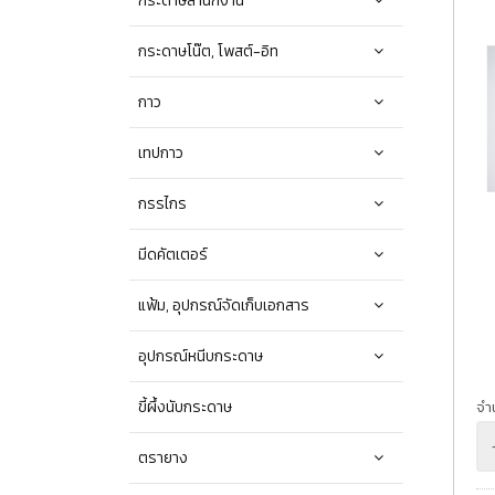
กระดาษสำนักงาน
กระดาษโน๊ต, โพสต์-อิท
กาว
เทปกาว
กรรไกร
มีดคัตเตอร์
แฟ้ม, อุปกรณ์จัดเก็บเอกสาร
อุปกรณ์หนีบกระดาษ
ขี้ผึ้งนับกระดาษ
จำ
ตรายาง