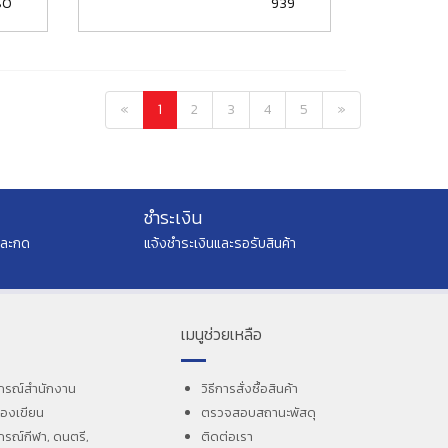
80
939
«
1
2
3
4
5
»
ชำระเงิน
และกด
แจ้งชำระเงินและรอรับสินค้า
เมนูช่วยเหลือ
กรณ์สำนักงาน
วิธีการสั่งซื้อสินค้า
ื่องเขียน
ตรวจสอบสถานะพัสดุ
กรณ์กีฬา, ดนตรี,
ติดต่อเรา