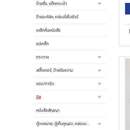
ป้ายชื่อ, แท็กกระเป๋า
ป้ายอะคิลิค, กล่องใส่โบชัวร์
เหล็กคั่นหนังสือ
แม่เหล็ก
กระดาน
สติ๊กเกอร์, ป้ายข้อความ
ซอง/การ์ด
บิล
หนังสือสัญญา
ตู้จดหมาย, ตู้เก็บกุญแจ, กล่องบริจาค