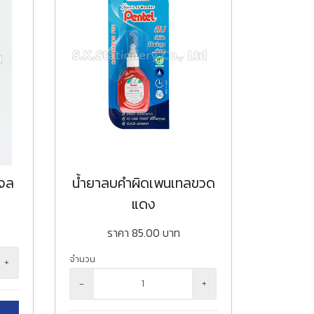
เจล
น้ำยาลบคำผิดเพนเทลขวด
แดง
ราคา
85.00
บาท
จำนวน
+
-
+