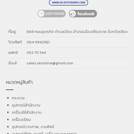
ที่อยู่
668 ถนนอุตรกิจ ตำบลเวียง อำเภอเมืองเชียงราย จังหวัดเชียงรา
โทรศัพท์
064 9942961
แฟกซ์
053 711 344
อีเมล์
sales.skonline@gmail.com
หมวดหมู่สินค้า
กระดาษ
อุปกรณ์สำนักงาน
เครื่องใช้สำนักงาน
เครื่องเขียน
อุปกรณ์วาดภาพ, งานศิลป์
อุปกรณ์กีฬา, ดนตรี, เครื่องหมายราชการ